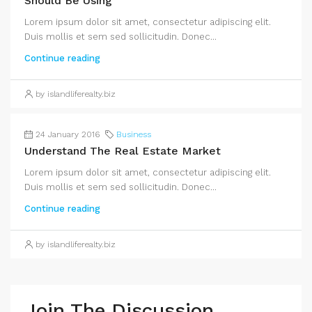
Should Be Using
Lorem ipsum dolor sit amet, consectetur adipiscing elit.
Duis mollis et sem sed sollicitudin. Donec...
Continue reading
by islandliferealty.biz
24 January 2016
Business
Understand The Real Estate Market
Lorem ipsum dolor sit amet, consectetur adipiscing elit.
Duis mollis et sem sed sollicitudin. Donec...
Continue reading
by islandliferealty.biz
Join The Discussion