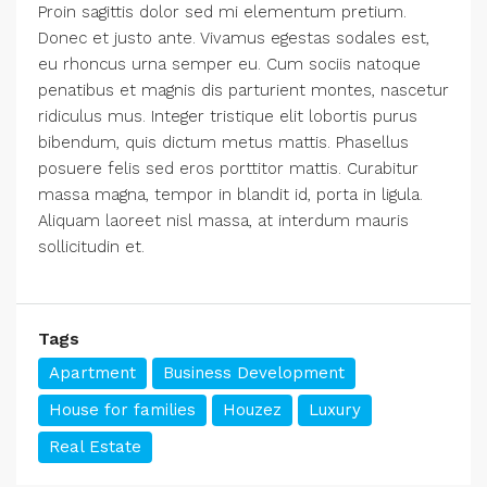
Proin sagittis dolor sed mi elementum pretium.
Donec et justo ante. Vivamus egestas sodales est,
eu rhoncus urna semper eu. Cum sociis natoque
penatibus et magnis dis parturient montes, nascetur
ridiculus mus. Integer tristique elit lobortis purus
bibendum, quis dictum metus mattis. Phasellus
posuere felis sed eros porttitor mattis. Curabitur
massa magna, tempor in blandit id, porta in ligula.
Aliquam laoreet nisl massa, at interdum mauris
sollicitudin et.
Tags
Apartment
Business Development
House for families
Houzez
Luxury
Real Estate