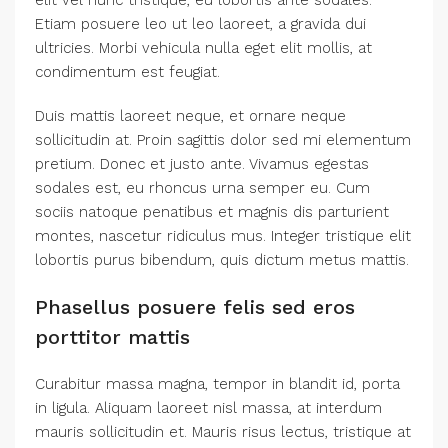
elit vel nunc tristique, eu lobortis ante sodales.
Etiam posuere leo ut leo laoreet, a gravida dui
ultricies. Morbi vehicula nulla eget elit mollis, at
condimentum est feugiat.
Duis mattis laoreet neque, et ornare neque
sollicitudin at. Proin sagittis dolor sed mi elementum
pretium. Donec et justo ante. Vivamus egestas
sodales est, eu rhoncus urna semper eu. Cum
sociis natoque penatibus et magnis dis parturient
montes, nascetur ridiculus mus. Integer tristique elit
lobortis purus bibendum, quis dictum metus mattis.
Phasellus posuere felis sed eros
porttitor mattis
Curabitur massa magna, tempor in blandit id, porta
in ligula. Aliquam laoreet nisl massa, at interdum
mauris sollicitudin et. Mauris risus lectus, tristique at