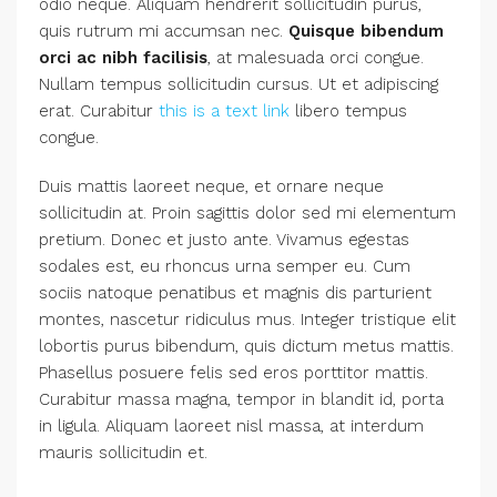
odio neque. Aliquam hendrerit sollicitudin purus,
quis rutrum mi accumsan nec.
Quisque bibendum
orci ac nibh facilisis
, at malesuada orci congue.
Nullam tempus sollicitudin cursus. Ut et adipiscing
erat. Curabitur
this is a text link
libero tempus
congue.
Duis mattis laoreet neque, et ornare neque
sollicitudin at. Proin sagittis dolor sed mi elementum
pretium. Donec et justo ante. Vivamus egestas
sodales est, eu rhoncus urna semper eu. Cum
sociis natoque penatibus et magnis dis parturient
montes, nascetur ridiculus mus. Integer tristique elit
lobortis purus bibendum, quis dictum metus mattis.
Phasellus posuere felis sed eros porttitor mattis.
Curabitur massa magna, tempor in blandit id, porta
in ligula. Aliquam laoreet nisl massa, at interdum
mauris sollicitudin et.